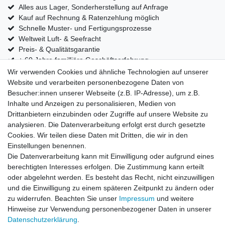
Alles aus Lager, Sonderherstellung auf Anfrage
Kauf auf Rechnung & Ratenzehlung möglich
Schnelle Muster- und Fertigungsprozesse
Weltweit Luft- & Seefracht
Preis- & Qualitätsgarantie
+ 60 Jahre familliäre Geschäftserfahrung
Wir verwenden Cookies und ähnliche Technologien auf unserer
Website und verarbeiten personenbezogene Daten von
Abonnieren Sie unseren Newsletter und bleiben Sie auf
Besucher:innen unserer Webseite (z.B. IP-Adresse), um z.B.
dem Laufenden. Wir schicken Ihnen nur die wichtigen
Inhalte und Anzeigen zu personalisieren, Medien von
Mails. Sie können sich jederzeit wieder abmelden.
Drittanbietern einzubinden oder Zugriffe auf unsere Website zu
VORNAME
NACHNAME
analysieren. Die Datenverarbeitung erfolgt erst durch gesetzte
Cookies. Wir teilen diese Daten mit Dritten, die wir in den
Einstellungen benennen.
Newsletter
E-MAIL **
Die Datenverarbeitung kann mit Einwilligung oder aufgrund eines
Honig
berechtigten Interesses erfolgen. Die Zustimmung kann erteilt
oder abgelehnt werden. Es besteht das Recht, nicht einzuwilligen
Hiermit bestätige ich, dass ich die
Daten­schutz­erklärung
gelesen habe. Meine
Einwilligung kann ich jederzeit widerrufen.**
und die Einwilligung zu einem späteren Zeitpunkt zu ändern oder
zu widerrufen. Beachten Sie unser
Impressum
und weitere
Hinweise zur Verwendung personenbezogener Daten in unserer
Abonnieren
Daten­schutz­erklärung
.