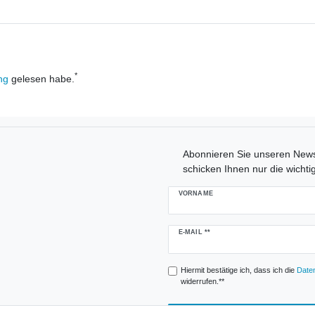
*
ng
gelesen habe.
Abonnieren Sie unseren Newsl
schicken Ihnen nur die wichti
VORNAME
Newsletter
E-MAIL **
Honig
Hiermit bestätige ich, dass ich die
Daten
widerrufen.**